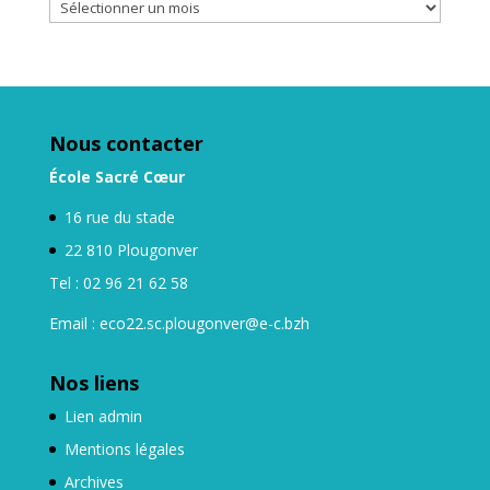
Nos
archives
Nous contacter
École Sacré Cœur
16 rue du stade
22 810 Plougonver
Tel : 02 96 21 62 58
Email : eco22.sc.plougonver@e-c.bzh
Nos liens
Lien admin
Mentions légales
Archives