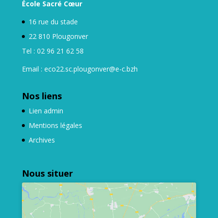
École Sacré Cœur
16 rue du stade
22 810 Plougonver
Tel : 02 96 21 62 58
Email : eco22.sc.plougonver@e-c.bzh
Nos liens
Lien admin
Mentions légales
Archives
Nous situer