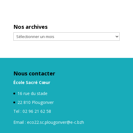
Nos archives
Nos
archives
Nous contacter
École Sacré Cœur
16 rue du stade
22 810 Plougonver
Tel : 02 96 21 62 58
Email : eco22.sc.plougonver@e-c.bzh