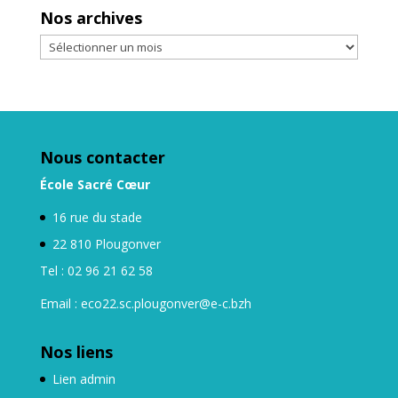
Nos archives
Nos
archives
Nous contacter
École Sacré Cœur
16 rue du stade
22 810 Plougonver
Tel : 02 96 21 62 58
Email : eco22.sc.plougonver@e-c.bzh
Nos liens
Lien admin