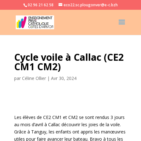
02 96 21 62 58
eco22.sc.plougonver@e-c.bzh
Cycle voile à Callac (CE2
CM1 CM2)
par
Céline Ollier
|
Avr 30, 2024
Les élèves de CE2 CM1 et CM2 se sont rendus 3 jours
au mois d’avril à Callac découvrir les joies de la voile.
Grâce à Tanguy, les enfants ont appris les manœuvres
utiles pour faire avancer leur bateau. Bravo à tous les