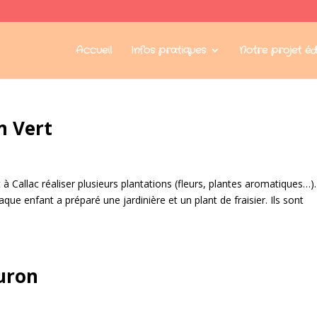
Accueil
Infos pratiques
Notre projet éd
m Vert
Callac réaliser plusieurs plantations (fleurs, plantes aromatiques…)
ue enfant a préparé une jardinière et un plant de fraisier. Ils sont
ouron