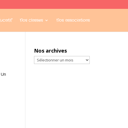
ucatif
Nos classes
Nos associations
Nos archives
Nos
archives
. Un