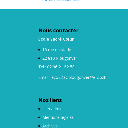
Nous contacter
École Sacré Cœur
16 rue du stade
22 810 Plougonver
Tel : 02 96 21 62 58
Email : eco22.sc.plougonver@e-c.bzh
Nos liens
Lien admin
Mentions légales
Archives