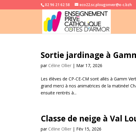
02 96 21 62 58
eco22.sc.plougonver@e-c.bzh
Sortie jardinage à Gam
par
Céline Ollier
|
Mar 17, 2026
Les élèves de CP-CE-CM sont allés à Gamm Vert à 
grand merci à nos animatrices de la matinée! Chaq
ensuite rentrés à...
Classe de neige à Val L
par
Céline Ollier
|
Fév 15, 2026