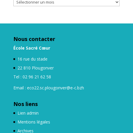
Nos
archives
Nous contacter
École Sacré Cœur
16 rue du stade
22 810 Plougonver
Tel : 02 96 21 62 58
Email : eco22.sc.plougonver@e-c.bzh
Nos liens
Lien admin
Mentions légales
Archives